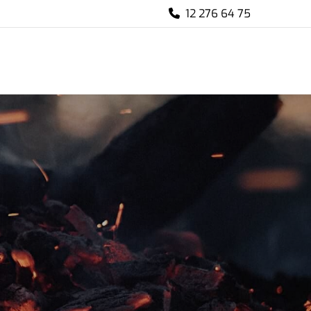
12 276 64 75
