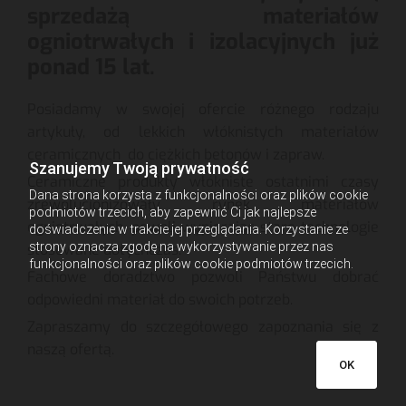
sprzedażą materiałów
ogniotrwałych i izolacyjnych już
ponad 15 lat.
Posiadamy w swojej ofercie różnego rodzaju
artykuły, od lekkich włóknistych materiałów
ceramicznych do ciężkich betonów i zapraw.
Szanujemy Twoją prywatność
Ceramiczne produkty włókniste ostatnimi czasy
Dana strona korzysta z funkcjonalności oraz plików cookie
zrewolucjonizowały rynek materiałów
podmiotów trzecich, aby zapewnić Ci jak najlepsze
ogniotrwałych, powoli wypierając stare technologie
doświadczenie w trakcie jej przeglądania. Korzystanie ze
strony oznacza zgodę na wykorzystywanie przez nas
stosowane dotychczas.
funkcjonalności oraz plików cookie podmiotów trzecich.
Fachowe doradztwo pozwoli Państwu dobrać
odpowiedni materiał do swoich potrzeb.
Zapraszamy do szczegółowego zapoznania się z
naszą ofertą.
OK