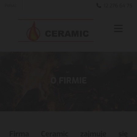
12 276 64 75
Polski

O FIRMIE
Firma Ceramic zajmuje się