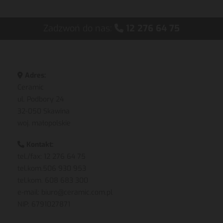
Zadzwoń do nas:
12 276 64 75

Adres:

Ceramic
ul. Podbory 24
32-050 Skawina
woj. małopolskie
Kontakt:

tel./fax: 12 276 64 75
tel.kom.
506 930 953
tel.kom.
608 683 300
e-mail
:
biuro@ceramic.com.pl
NIP: 6791027871