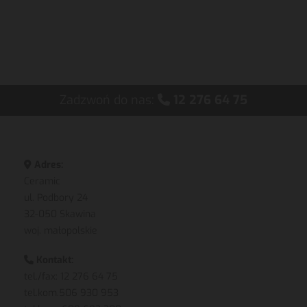
Zadzwoń do nas:
12 276 64 75

Adres:

Ceramic
ul. Podbory 24
32-050 Skawina
woj. małopolskie
Kontakt:

tel./fax: 12 276 64 75
tel.kom.
506 930 953