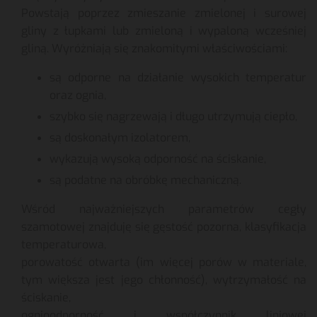
Powstają poprzez zmieszanie zmielonej i surowej
gliny z łupkami lub zmieloną i wypaloną wcześniej
gliną. Wyróżniają się znakomitymi właściwościami:
są odporne na działanie wysokich temperatur
oraz ognia,
szybko się nagrzewają i długo utrzymują ciepło,
są doskonałym izolatorem,
wykazują wysoką odporność na ściskanie,
są podatne na obróbkę mechaniczną.
Wśród najważniejszych parametrów cegły
szamotowej znajduję się gęstość pozorna, klasyfikacja
temperaturowa,
porowatość otwarta (im więcej porów w materiale,
tym większa jest jego chłonność), wytrzymałość na
ściskanie,
ognioodporność i współczynnik liniowej