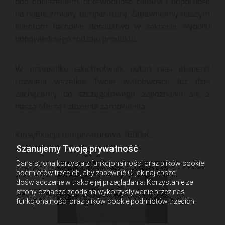
pod obciążeniem, przewodność cieplna i odporność
na nagłe zmiany temperatury. Zapewniamy naszym
klientom fachowe doradztwo w zakresie wyboru
odpowiedniego rodzaju produktu.
W przypadku jakichkolwiek pytań nasi eksperci
rozwieją wszelkie Twoje wątpliwości. Już dziś
zachęcamy do szczegółowego zapoznania się z
naszą ofertą i złożenia zamówienia.
Klasyfikacja temperaturowa: 1600oC
Szanujemy Twoją prywatność
Dana strona korzysta z funkcjonalności oraz plików cookie
podmiotów trzecich, aby zapewnić Ci jak najlepsze
doświadczenie w trakcie jej przeglądania. Korzystanie ze
strony oznacza zgodę na wykorzystywanie przez nas
funkcjonalności oraz plików cookie podmiotów trzecich.