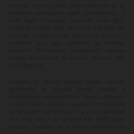
zdolności wiązania wody. Wykorzystywane są do
układania izolacyjnych cegieł żaroodpornych, a
także cegieł o wysokiej zawartości tlenku glinu.
Posiadają stabilny skład chemiczny oraz dużą siłę
wiązania. Cechuje je mały skurcz przy schnięciu i
wypalaniu oraz duża odporność na działanie
substancji chemicznych. Konsystencja zaprawy
została dostosowana do cienkich połączeń oraz
szpachlowania.
Dostępne w ofercie naszego sklepu zaprawy
ogniotrwałe to wysokiej jakości wyroby o
niezawodnych właściwościach. Tworzą niezwykle
mocne, trwałe i skuteczne wiązania. Przeznaczone
są do wyłożeń ogniotrwałych o grubości spoin do 1
mm oraz pracy w temperaturze 1600 stopni
Celsjusza. Sprawdzą się w nawet najtrudniejszych