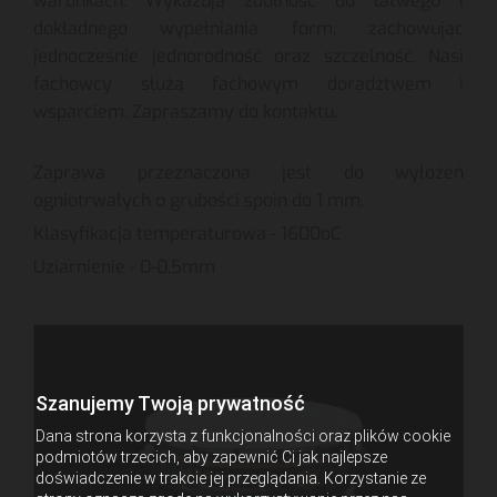
warunkach. Wykazują zdolność do łatwego i
dokładnego wypełniania form, zachowując
jednocześnie jednorodność oraz szczelność. Nasi
fachowcy służą fachowym doradztwem i
wsparciem. Zapraszamy do kontaktu.
Zaprawa przeznaczona jest do wyłożeń
ogniotrwałych o grubości spoin do 1 mm.
Klasyfikacja temperaturowa - 1600oC
Uziarnienie - 0-0,5mm
Szanujemy Twoją prywatność
Dana strona korzysta z funkcjonalności oraz plików cookie
podmiotów trzecich, aby zapewnić Ci jak najlepsze
doświadczenie w trakcie jej przeglądania. Korzystanie ze