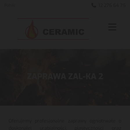
12 276 64 75
Polski

ZAPRAWA ZAL-KA 2
Oferujemy profesjonalne zaprawy ogniotrwałe o
doskonałej urabialności, plastyczności oraz