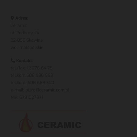
Adres:

Ceramic
ul. Podbory 24
32-050 Skawina
woj. małopolskie
Kontakt:

tel./fax: 12 276 64 75
tel.kom.
506 930 953
tel.kom.
608 683 300
e-mail
:
biuro@ceramic.com.pl
NIP: 6791027871